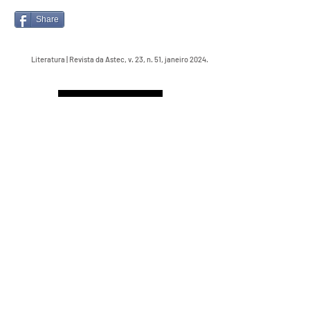
Share
Literatura | Revista da Astec, v. 23, n. 51, janeiro 2024.
Voltar para Capa
PALAVRA DO PRESIDENTE
Astec 30 anos