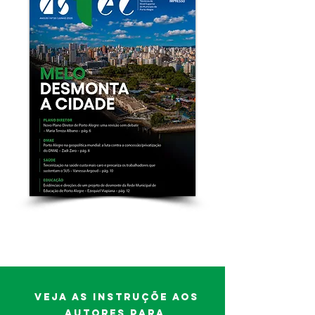
​Edição nº. 55
Junho
de
20
26
Veja as instruçõe aos
autores para