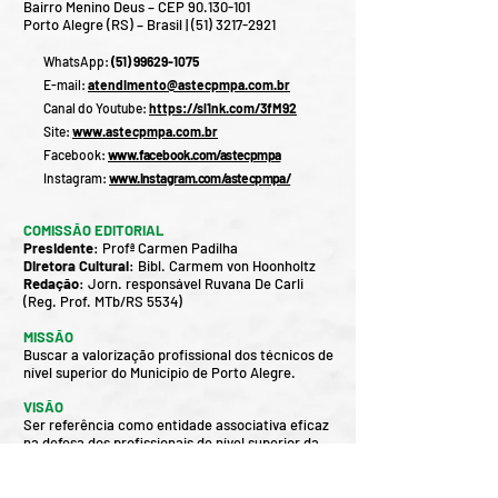
Bairro Menino Deus – CEP
90.130-101
Porto Alegre (RS) – Brasil |
(51) 3217-2921
WhatsApp:
(51) 9
9629-1075
E
-mail
:
atendimento@astecpmpa.com.br
Canal do Youtube:
https://sl1nk.com/3fM92
Site:
www.astecpmpa.com.br
Facebook:
www.facebook.com/astecpmpa
In
stagram:
www.instagram.com/astecpmpa/
COMISSÃO EDITORIAL
Presidente
: Profª Carmen Padilha
Diretora Cultural
: Bibl. Carmem von Hoonholtz
Redação
: Jorn. responsável Ruvana De Carli
(Reg. Prof. MTb/RS 5534)
MISSÃO
Buscar a valorização profissional dos técnicos de
nível superior do Município de Porto Alegre.
VISÃO
Ser referência como entidade associativa eficaz
na defesa dos profissionais de nível superior da
Prefeitura de Porto Alegre.
VALORES