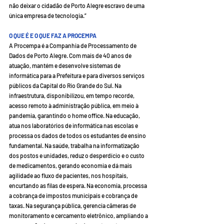
não deixar o cidadão de Porto Alegre escravo de uma 
única empresa de tecnologia.”
O QUE É E O QUE FAZ A PROCEMPA
A Procempa é a Companhia de Processamento de 
Dados de Porto Alegre. Com mais de 40 anos de 
atuação, mantém e desenvolve sistemas de 
informática para a Prefeitura e para diversos serviços 
públicos da Capital do Rio Grande do Sul. Na 
infraestrutura, disponibilizou, em tempo recorde, 
acesso remoto à administração pública, em meio à 
pandemia, garantindo o home office. Na educação, 
atua nos laboratórios de informática nas escolas e 
processa os dados de todos os estudantes de ensino 
fundamental. Na saúde, trabalha na informatização 
dos postos e unidades, reduz o desperdício e o custo 
de medicamentos, gerando economia e dá mais 
agilidade ao fluxo de pacientes, nos hospitais, 
encurtando as filas de espera. Na economia, processa 
a cobrança de impostos municipais e cobrança de 
taxas. Na segurança pública, gerencia câmeras de 
monitoramento e cercamento eletrônico, ampliando a 