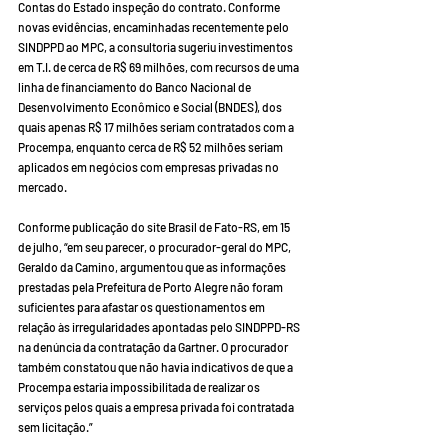
Contas do Estado inspeção do contrato. Conforme 
novas evidências, encaminhadas recentemente pelo 
SINDPPD ao MPC, a consultoria sugeriu investimentos 
em T.I. de cerca de R$ 69 milhões, com recursos de uma 
linha de financiamento do Banco Nacional de 
Desenvolvimento Econômico e Social (BNDES), dos 
quais apenas R$ 17 milhões seriam contratados com a 
Procempa, enquanto cerca de R$ 52 milhões seriam 
aplicados em negócios com empresas privadas no 
mercado. 
Conforme publicação do site Brasil de Fato-RS, em 15 
de julho, “em seu parecer, o procurador-geral do MPC, 
Geraldo da Camino, argumentou que as informações 
prestadas pela Prefeitura de Porto Alegre não foram 
suficientes para afastar os questionamentos em 
relação às irregularidades apontadas pelo SINDPPD-RS 
na denúncia da contratação da Gartner. O procurador 
também constatou que não havia indicativos de que a 
Procempa estaria impossibilitada de realizar os 
serviços pelos quais a empresa privada foi contratada 
sem licitação.”