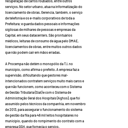
recuperação de carros roubados, entre outros 
serviços. No setor urbano, atua na informatização do 
licenciamento de obras. Gerencia, também, o serviço 
de telefonia e os e-mails corporativos de toda a 
Prefeitura; e guarda dados pessoais e informações 
sigilosas de milhares de pessoas e empresas da 
Capital, em seus datacenters. São prontuários 
médicos, leituras de consumo de água pelo DMAE, 
licenciamentos de obras, entre muitos outros dados 
que não podem cair em mãos erradas. 
A Procempa não detém o monopólio da T.I. no 
município, como afirma o prefeito. A empresa faz a 
supervisão, dificultando que gestores mal-
intencionados contratem serviços muito mais caros e 
que não funcionem, como aconteceu com o Sistema 
de Gestão Tributária (Siat) e com o Sistema de 
Administração Geral dos Hospitais (Aghos), que foi 
assumido pelos técnicos da companhia, em novembro 
de 2013, para assegurar o funcionamento do sistema 
de gestão da fila para 46 mil leitos hospitalares no 
município, quando do rompimento do contrato com a 
empresa GSH, que fornecia o serviço.