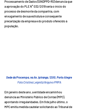
Processamento de Dados (SINDPPD-RS) denuncia que 
a aprovação do PLE N° 032/2019 seria o início do 
processo de desmonte da companhia, com 
enxugamento de sua estrutura e consequente 
precarização da empresa e do produto oferecido à 
população. 
Sede da Procempa, na Av. Ipiranga, 1200, Porto Alegre 
Foto Cristina Leipnitz/Arquivo PMPA
Em janeiro deste ano, a entidade encaminhou 
denúncia ao Ministério Público de Contas (MPC), 
apontando irregularidades. Em 9 de julho último, o 
MPC emitiu medida cautelar solicitando ao Tribunal de 