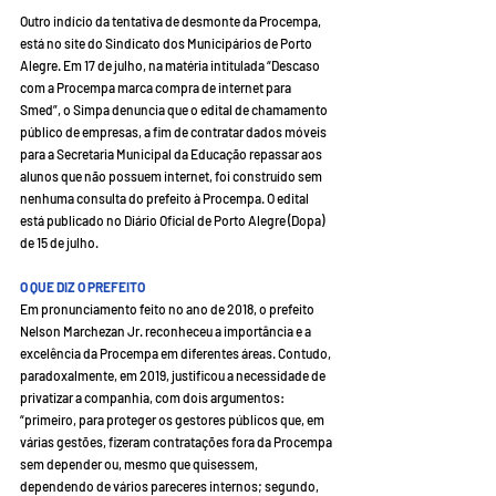
Outro indício da tentativa de desmonte da Procempa, 
está no site do Sindicato dos Municipários de Porto 
Alegre. Em 17 de julho, na matéria intitulada “Descaso 
com a Procempa marca compra de internet para 
Smed”, o Simpa denuncia que o edital de chamamento 
público de empresas, a fim de contratar dados móveis 
para a Secretaria Municipal da Educação repassar aos 
alunos que não possuem internet, foi construído sem 
nenhuma consulta do prefeito à Procempa. O edital 
está publicado no Diário Oficial de Porto Alegre (Dopa) 
de 15 de julho.
O QUE DIZ O PREFEITO
Em pronunciamento feito no ano de 2018, o prefeito 
Nelson Marchezan Jr. reconheceu a importância e a 
excelência da Procempa em diferentes áreas. Contudo, 
paradoxalmente, em 2019, justificou a necessidade de 
privatizar a companhia, com dois argumentos: 
“primeiro, para proteger os gestores públicos que, em 
várias gestões, fizeram contratações fora da Procempa 
sem depender ou, mesmo que quisessem, 
dependendo de vários pareceres internos; segundo, 