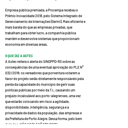
Empresa pública premiada, a Procempa recebeu o 
Prêmio Inovacidade 2018, pelo Sistema Integrado de 
Gerenciamento de Internações (Gerint). Mais eficiente e 
mais barata do que as empresas privadas, que 
trabalham para obter lucro, a companhia pública 
mantém e desenvolve sistemas que proporcionam 
economia em diversas áreas. 
O QUE DIZ A ASTEC
A Astec reitera o alerta do SINDPPD-RS sobre as 
consequências de uma eventual aprovação do PLE N° 
032/2019: os vereadores que porventura votarem a 
favor do projeto serão diretamente responsáveis pela 
perda da capacidade do município de gerir suas 
políticas públicas por meio da T.I., causando um 
prejuízo incalculável aos porto-alegrenses, uma vez 
que estarão colocando em risco a agilidade, 
disponibilidade, inteligência, segurança e a 
privacidade de dados da população, das empresas e 
da Prefeitura de Porto Alegre. Dessa forma, pelo bem 
de todos, NÃO AO PLE N° 032/2019!