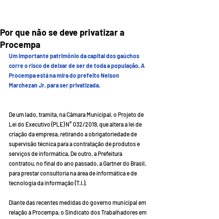
Por que não se deve privatizar a
Procempa
Um importante patrimônio da capital dos gaúchos 
corre o risco de deixar de ser de toda a população. A 
Procempa está na mira do prefeito Nelson 
Marchezan Jr. para ser privatizada. 
De um lado, tramita, na Câmara Municipal, o Projeto de 
Lei do Executivo (PLE) N° 032/2019, que altera a lei de 
criação da empresa, retirando a obrigatoriedade de 
supervisão técnica para a contratação de produtos e 
serviços de informática. De outro, a Prefeitura 
contratou, no final do ano passado, a Gartner do Brasil, 
para prestar consultoria na área de informática e de 
tecnologia da informação (T.I.).
Diante das recentes medidas do governo municipal em 
relação à Procempa, o Sindicato dos Trabalhadores em 