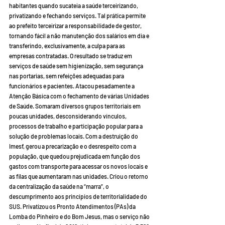
habitantes quando sucateia a saúde terceirizando, 
privatizando e fechando serviços. Tal prática permite 
ao prefeito terceirizar a responsabilidade de gestor, 
tornando fácil a não manutenção dos salários em dia e 
transferindo, exclusivamente, a culpa para as 
empresas contratadas. O resultado se traduz em 
serviços de saúde sem higienização, sem segurança 
nas portarias, sem refeições adequadas para 
funcionários e pacientes. Atacou pesadamente a 
Atenção Básica com o fechamento de várias Unidades 
de Saúde. Somaram diversos grupos territoriais em 
poucas unidades, desconsiderando vínculos, 
processos de trabalho e participação popular para a 
solução de problemas locais. Com a destruição do 
Imesf, gerou a precarização e o desrespeito com a 
população, que quedou prejudicada em função dos 
gastos com transporte para acessar os novos locais e 
as filas que aumentaram nas unidades. Criou o retorno 
da centralização da saúde na “marra”, o 
descumprimento aos princípios de territorialidade do 
SUS. Privatizou os Pronto Atendimentos (PAs) da 
Lomba do Pinheiro e do Bom Jesus, mas o serviço não 