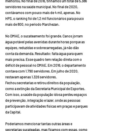
melhorou. No final de 2016, tínhamos um total de 5.386 
servidores na saúde municipal. No final de 2020, 
contávamos com pouco mais de 4 mil, apenas. No 
HPS, o ranking foi de 1,2 mil funcionários para pouco 
mais de 800, no período Marchezan. 
No DMAE, o sucateamento foi grande. Canos jorram 
água potável pelas avenidas durante horas porque as 
equipes, reduzidas e sobrecarregadas, já não dão 
conta da demanda. Resultado: falta água para quem 
mais precisa. Esse quadro tem relação direta com o 
déficit de pessoal no DMAE. Em 2016, o departamento 
contava com 1.790 servidores. Em julho de 2020, 
restavam apenas 1.326 servidores.
Fechou secretarias e retirou direitos da população, 
como a extinção da Secretaria Municipal de Esportes. 
Com isso, a saúde da população idosa perdeu espaços 
de prevenção, integração e lazer, onde as pessoas 
participavam de atividades físicas em praças e parques 
da Capital.
Poderíamos mencionar tantas outras áreas e 
secretarias sucateadas, mas ficamos com essas, como 