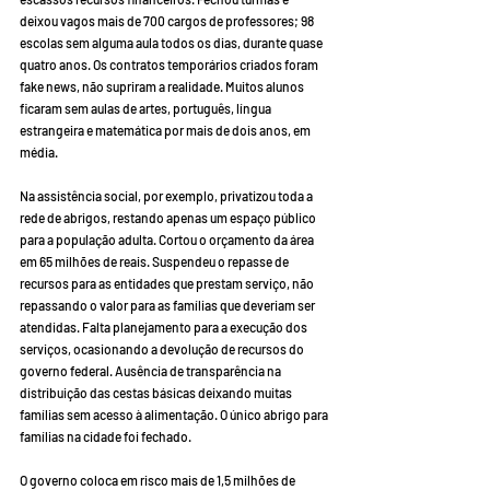
deixou vagos mais de 700 cargos de professores; 98 
escolas sem alguma aula todos os dias, durante quase 
quatro anos. Os contratos temporários criados foram 
fake news, não supriram a realidade. Muitos alunos 
ficaram sem aulas de artes, português, língua 
estrangeira e matemática por mais de dois anos, em 
média. 
Na assistência social, por exemplo, privatizou toda a 
rede de abrigos, restando apenas um espaço público 
para a população adulta. Cortou o orçamento da área 
em 65 milhões de reais. Suspendeu o repasse de 
recursos para as entidades que prestam serviço, não 
repassando o valor para as famílias que deveriam ser 
atendidas. Falta planejamento para a execução dos 
serviços, ocasionando a devolução de recursos do 
governo federal. Ausência de transparência na 
distribuição das cestas básicas deixando muitas 
famílias sem acesso à alimentação. O único abrigo para 
famílias na cidade foi fechado.
O governo coloca em risco mais de 1,5 milhões de 