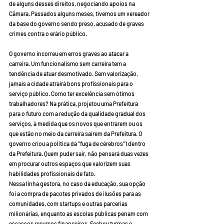
de alguns desses direitos, negociando apoios na 
Câmara. Passados alguns meses, tivemos um vereador 
da base do governo sendo preso, acusado de graves 
crimes contra o erário público.
O governo incorreu em erros graves ao atacar a 
carreira. Um funcionalismo sem carreira tem a 
tendência de atuar desmotivado. Sem valorização, 
jamais a cidade atrairá bons profissionais para o 
serviço público. Como ter excelência sem ótimos 
trabalhadores? Na prática, projetou uma Prefeitura 
para o futuro com a redução da qualidade gradual dos 
serviços, à medida que os novos que entrarem ou os 
que estão no meio da carreira saírem da Prefeitura. O 
governo criou a política da “fuga de cérebros”1 dentro 
da Prefeitura. Quem puder sair, não pensará duas vezes 
em procurar outros espaços que valorizem suas 
habilidades profissionais de fato.
Nessa linha gestora, no caso da educação, sua opção 
foi a compra de pacotes privados de ilusões para as 
comunidades, com startups e outras parcerias 
milionárias, enquanto as escolas públicas penam com 
escassos recursos financeiros. Fechou turmas e 