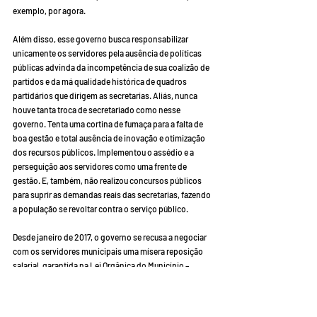
exemplo, por agora.
Além disso, esse governo busca responsabilizar 
unicamente os servidores pela ausência de políticas 
públicas advinda da incompetência de sua coalizão de 
partidos e da má qualidade histórica de quadros 
partidários que dirigem as secretarias. Aliás, nunca 
houve tanta troca de secretariado como nesse 
governo. Tenta uma cortina de fumaça para a falta de 
boa gestão e total ausência de inovação e otimização 
dos recursos públicos. Implementou o assédio e a 
perseguição aos servidores como uma frente de 
gestão. E, também, não realizou concursos públicos 
para suprir as demandas reais das secretarias, fazendo 
a população se revoltar contra o serviço público.
Desde janeiro de 2017, o governo se recusa a negociar 
com os servidores municipais uma mísera reposição 
salarial, garantida na Lei Orgânica do Município – 
portanto, comete clara ilegalidade. Considerando o 
cenário inflacionário de cerca de 15% no período de 
maio de 2016 a abril de 2020, o quadro que se coloca 