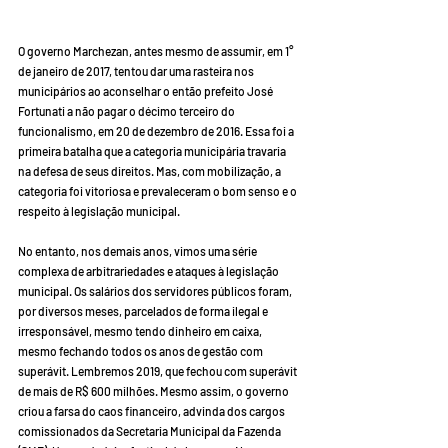
O governo Marchezan, antes mesmo de assumir, em 1° 
de janeiro de 2017, tentou dar uma rasteira nos 
municipários ao aconselhar o então prefeito José 
Fortunati a não pagar o décimo terceiro do 
funcionalismo, em 20 de dezembro de 2016. Essa foi a 
primeira batalha que a categoria municipária travaria 
na defesa de seus direitos. Mas, com mobilização, a 
categoria foi vitoriosa e prevaleceram o bom senso e o 
respeito à legislação municipal.
No entanto, nos demais anos, vimos uma série 
complexa de arbitrariedades e ataques à legislação 
municipal. Os salários dos servidores públicos foram, 
por diversos meses, parcelados de forma ilegal e 
irresponsável, mesmo tendo dinheiro em caixa, 
mesmo fechando todos os anos de gestão com 
superávit. Lembremos 2019, que fechou com superávit 
de mais de R$ 600 milhões. Mesmo assim, o governo 
criou a farsa do caos financeiro, advinda dos cargos 
comissionados da Secretaria Municipal da Fazenda 