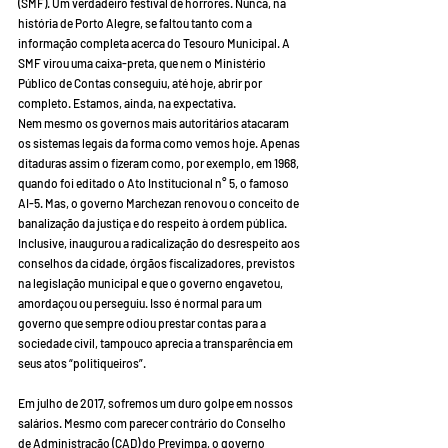
(SMF). Um verdadeiro festival de horrores. Nunca, na 
história de Porto Alegre, se faltou tanto com a 
informação completa acerca do Tesouro Municipal. A 
SMF virou uma caixa-preta, que nem o Ministério 
Público de Contas conseguiu, até hoje, abrir por 
completo. Estamos, ainda, na expectativa.
Nem mesmo os governos mais autoritários atacaram 
os sistemas legais da forma como vemos hoje. Apenas 
ditaduras assim o fizeram como, por exemplo, em 1968, 
quando foi editado o Ato Institucional n° 5, o famoso 
AI-5. Mas, o governo Marchezan renovou o conceito de 
banalização da justiça e do respeito à ordem pública. 
Inclusive, inaugurou a radicalização do desrespeito aos 
conselhos da cidade, órgãos fiscalizadores, previstos 
na legislação municipal e que o governo engavetou, 
amordaçou ou perseguiu. Isso é normal para um 
governo que sempre odiou prestar contas para a 
sociedade civil, tampouco aprecia a transparência em 
seus atos “politiqueiros”.
Em julho de 2017, sofremos um duro golpe em nossos 
salários. Mesmo com parecer contrário do Conselho 
de Administração (CAD) do Previmpa, o governo 