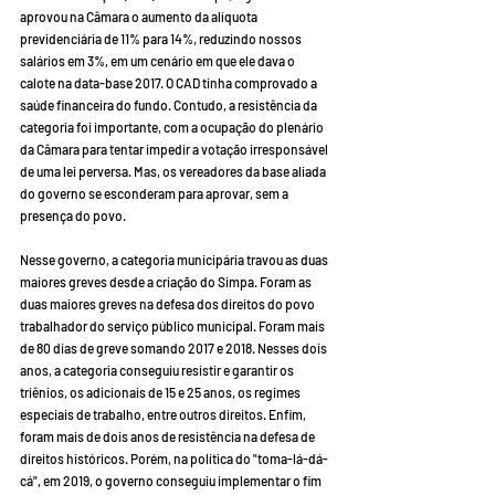
aprovou na Câmara o aumento da alíquota 
previdenciária de 11% para 14%, reduzindo nossos 
salários em 3%, em um cenário em que ele dava o 
calote na data-base 2017. O CAD tinha comprovado a 
saúde financeira do fundo. Contudo, a resistência da 
categoria foi importante, com a ocupação do plenário 
da Câmara para tentar impedir a votação irresponsável 
de uma lei perversa. Mas, os vereadores da base aliada 
do governo se esconderam para aprovar, sem a 
presença do povo.
Nesse governo, a categoria municipária travou as duas 
maiores greves desde a criação do Simpa. Foram as 
duas maiores greves na defesa dos direitos do povo 
trabalhador do serviço público municipal. Foram mais 
de 80 dias de greve somando 2017 e 2018. Nesses dois 
anos, a categoria conseguiu resistir e garantir os 
triênios, os adicionais de 15 e 25 anos, os regimes 
especiais de trabalho, entre outros direitos. Enfim, 
foram mais de dois anos de resistência na defesa de 
direitos históricos. Porém, na política do "toma-lá-dá-
cá", em 2019, o governo conseguiu implementar o fim 