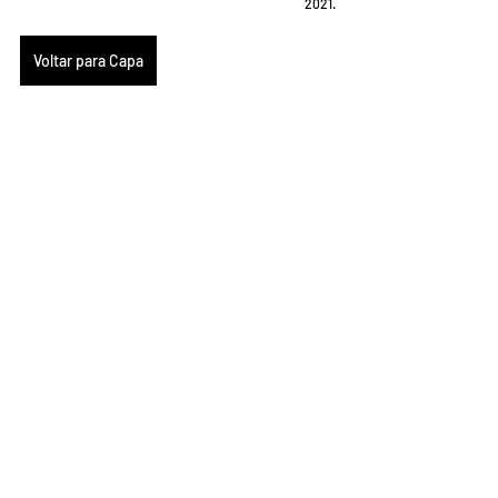
2021.
Voltar para Capa
Comentários
Escreva um comentário