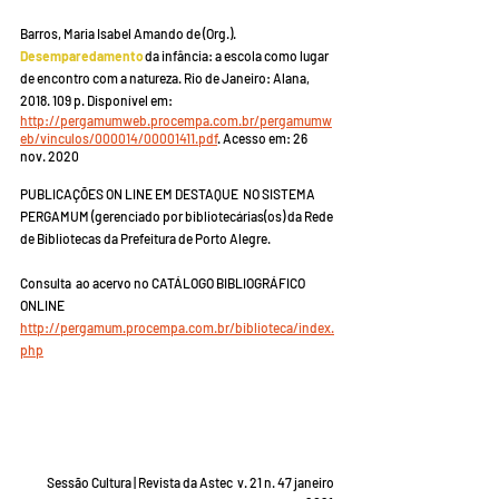
Barros, Maria Isabel Amando de (Org.). 
Desemparedamento
da infância: a escola como lugar 
de encontro com a natureza. Rio de Janeiro: Alana, 
2018. 109 p. Disponível em: 
http://pergamumweb.procempa.com.br/pergamumw
eb/vinculos/000014/00001411.pdf
. Acesso em: 26 
nov. 2020
PUBLICAÇÕES ON LINE EM DESTAQUE  NO SISTEMA 
PERGAMUM (gerenciado por bibliotecárias(os) da Rede 
de Bibliotecas da Prefeitura de Porto Alegre. 
Consulta  ao acervo no CATÁLOGO BIBLIOGRÁFICO 
ONLINE 
http://pergamum.procempa.com.br/biblioteca/index.
php
Sessão Cultura | Revista da Astec  v. 21 n. 47 janeiro 