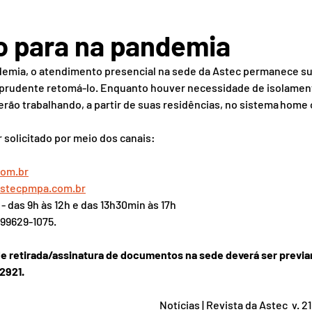
o para na pandemia
emia, o atendimento presencial na sede da Astec permanece s
a prudente retomá-lo. Enquanto houver necessidade de isolament
ão trabalhando, a partir de suas residências, no sistema home o
solicitado por meio dos canais:
om.br
stecpmpa.com.br
 - das 9h às 12h e das 13h30min às 17h
) 99629-1075.
e retirada/assinatura de documentos na sede deverá ser previ
-2921.
Notícias | Revista da Astec  v. 21