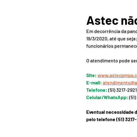
Astec nã
Em decorrência da pand
19/3/2020, até que sej
funcionários permanecer
O atendimento pode ser 
Site:
www.astecpmpa.c
E-mail:
atendimento@a
Telefone:
(51) 3217-2921
Celular/WhatsApp:
(51
Eventual necessidade d
pelo telefone (51) 3217