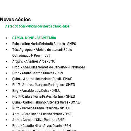
Novos sócios
Astec dá boas-vindas aos novos associados:
CARGO • NOME • SECRETARIA
Psic. • Aline Maria Reinbolb Simoes • SMPG
Téc. Agropec. • Aloisio de Lazzari (Sócio 
Conveniado) • Previmpa I
Arquiv. • Ana Ines Arce • SMC
Proc. • Ana Luisa Soares de Carvalho • Previmpa I
Proc • Andre Santos Chaves • PGM
Quím. • Andrea Hofmeister Brasil • DMAE
Profª • Andreia Marques Rodrigues • SMED
Eng. • Arnaldo Luiz Dutra • DMLU
Profª • Carla Silvana Prates Martins • SMED
Quím. • Carlos Fabiano Alteneta Garss • DMAE
Nutr. • Carolina Breda Resende • SMDSE
Adm.  • Caroline de Lucena Myron • Dmlu
Adm. • Caroline Silva Padilha • SMF
Proc. • Claudio Hiran Alves Duarte • PGM