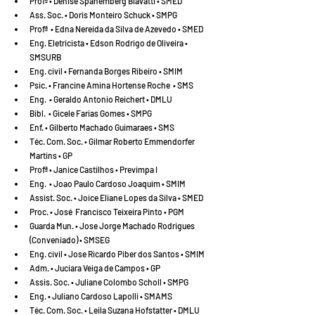
Profª • Denise Spanemberg Biavatti • SMED
Ass. Soc. • Doris Monteiro Schuck • SMPG
Profª  • Edna Nereida da Silva de Azevedo • SMED
Eng. Eletricista • Edson Rodrigo de Oliveira • 
SMSURB
Eng. civil • Fernanda Borges Ribeiro • SMIM
Psic. • Francine Amina Hortense Roche  • SMS
Eng.  • Geraldo Antonio Reichert • DMLU
Bibl.  • Gicele Farias Gomes • SMPG
Enf. • Gilberto Machado Guimaraes • SMS
Téc. Com. Soc. • Gilmar Roberto Emmendorfer 
Martins • GP
Profª • Janice Castilhos • Previmpa I
Eng.  • Joao Paulo Cardoso Joaquim • SMIM
Assist. Soc. • Joice Eliane Lopes da Silva • SMED
Proc. • José  Francisco Teixeira Pinto • PGM
Guarda Mun. • Jose Jorge Machado Rodrigues 
(Conveniado) • SMSEG
Eng. civil • Jose Ricardo Piber dos Santos • SMIM
Adm. • Juciara Veiga de Campos • GP
Assis. Soc. • Juliane Colombo Scholl • SMPG
Eng. • Juliano Cardoso Lapolli • SMAMS
Téc. Com. Soc. • Leila Suzana Hofstatter • DMLU