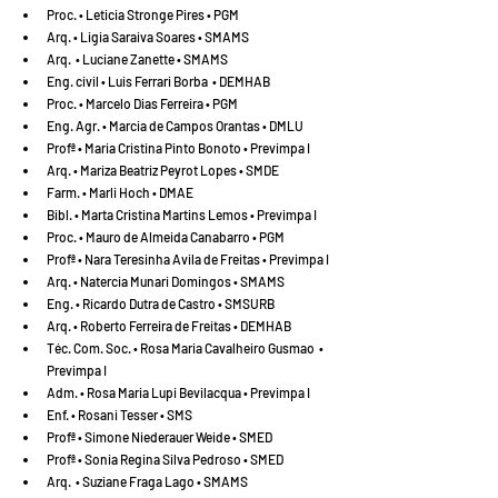
Proc. • Leticia Stronge Pires • PGM
Arq. • Ligia Saraiva Soares • SMAMS
Arq.  • Luciane Zanette • SMAMS
Eng. civil • Luis Ferrari Borba  • DEMHAB
Proc. • Marcelo Dias Ferreira • PGM
Eng. Agr. • Marcia de Campos Orantas • DMLU
Profª • Maria Cristina Pinto Bonoto • Previmpa I
Arq. • Mariza Beatriz Peyrot Lopes • SMDE
Farm. • Marli Hoch • DMAE
Bibl. • Marta Cristina Martins Lemos • Previmpa I
Proc. • Mauro de Almeida Canabarro • PGM
Profª • Nara Teresinha Avila de Freitas • Previmpa I
Arq. • Natercia Munari Domingos • SMAMS
Eng. • Ricardo Dutra de Castro • SMSURB
Arq. • Roberto Ferreira de Freitas • DEMHAB
Téc. Com. Soc. • Rosa Maria Cavalheiro Gusmao  • 
Previmpa I
Adm. • Rosa Maria Lupi Bevilacqua • Previmpa I
Enf. • Rosani Tesser • SMS
Profª • Simone Niederauer Weide • SMED
Profª • Sonia Regina Silva Pedroso • SMED
Arq.  • Suziane Fraga Lago • SMAMS