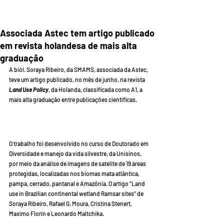
Associada Astec tem artigo publicado
em revista holandesa de mais alta
graduação
A biól. Soraya Ribeiro, da SMAMS, associada da Astec, 
teve um artigo publicado, no mês de junho, na revista 
Land Use Policy
, da Holanda, classificada como A1, a 
mais alta graduação entre publicações científicas. 
O trabalho foi desenvolvido no curso de Doutorado em 
Diversidade e manejo da vida silvestre, da Unisinos, 
por meio da análise de imagens de satélite de 19 áreas 
protegidas, localizadas nos biomas mata atlântica, 
pampa, cerrado, pantanal e Amazônia. O artigo “Land 
use in Brazilian continental wetland Ramsar sites” de 
Soraya Ribeiro, Rafael G. Moura, Cristina Stenert, 
Maximo Florín e Leonardo Maltchika.