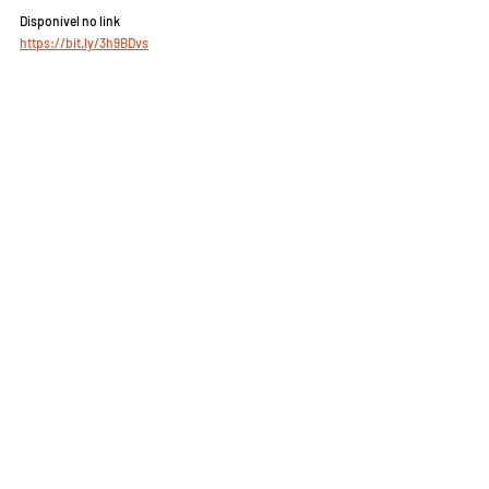
Disponível no link 
https://bit.ly/3h9BDvs
Comentários
Escreva um comentário